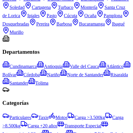
Soledad
Cartagena
Turbaco
Montería
Santa Cruz
de Lorica
Ipiales
Pasto
Cúcuta
Ocaña
Pamplona
Dosquebradas
Pereira
Barbosa
Bucaramanga
Ibagué
Murillo
Departamentos
Cundinamarca
Antioquia
Valle del Cauca
Atlántico
Bolívar
Córdoba
Nariño
Norte de Santander
Risaralda
Santander
Tolima
Categorías
Particulares
Taxis
Motos
Carga >3.500kg
Carga
>8.500kg
Carga +20 años
Transporte Especial