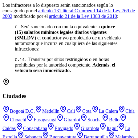
Los infractores a lo dispuesto serán sancionados según lo
consagrado por el
artículo 131 literal C numeral 14 de la Ley 769 de
2002
modificado por el
artículo 21 de la Ley 1383 de 2010
:
Será sancionado con multa equivalente a
quince
C.
(15) salarios mínimos legales diarios vigentes
(SMLDV)
el conductor y/o propietario de un vehículo
automotor que incurra en cualquiera de las siguientes
infracciones:
Transitar por sitios restringidos o en horas
C.14.
prohibidas por la autoridad competente.
Además, el
vehículo será inmovilizado.
Ciudades
Bogotá D.C.
Medellín
Cali
Cota
La Calera
Chía
Choachí
Fusagasugá
Girardot
Soacha
Bello
Caldas
Copacabana
Envigado
Girardota
Itagüí
La
Estrella
Sabaneta
Buenaventura
Barranquilla
Malambo