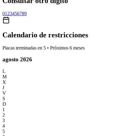
Consultar otro dígito
0
1
2
3
4
5
6
7
8
9
Calendario de restricciones
Placas terminadas en
5
• Próximos 6 meses
agosto 2026
L
M
X
J
V
S
D
1
2
3
4
5