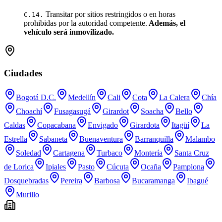
Transitar por sitios restringidos o en horas
C.14.
prohibidas por la autoridad competente.
Además, el
vehículo será inmovilizado.
Ciudades
Bogotá D.C.
Medellín
Cali
Cota
La Calera
Chía
Choachí
Fusagasugá
Girardot
Soacha
Bello
Caldas
Copacabana
Envigado
Girardota
Itagüí
La
Estrella
Sabaneta
Buenaventura
Barranquilla
Malambo
Soledad
Cartagena
Turbaco
Montería
Santa Cruz
de Lorica
Ipiales
Pasto
Cúcuta
Ocaña
Pamplona
Dosquebradas
Pereira
Barbosa
Bucaramanga
Ibagué
Murillo