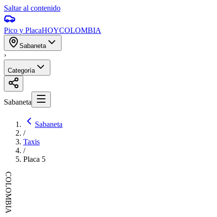
Saltar al contenido
Pico y Placa
HOY
COLOMBIA
Sabaneta
›
Categoría
Sabaneta
Sabaneta
/
Taxis
/
Placa
5
COLOMBIA