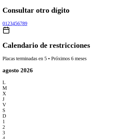
Consultar otro dígito
0
1
2
3
4
5
6
7
8
9
Calendario de restricciones
Placas terminadas en
5
• Próximos 6 meses
agosto 2026
L
M
X
J
V
S
D
1
2
3
4