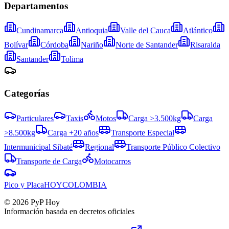
Departamentos
Cundinamarca
Antioquia
Valle del Cauca
Atlántico
Bolívar
Córdoba
Nariño
Norte de Santander
Risaralda
Santander
Tolima
Categorías
Particulares
Taxis
Motos
Carga >3.500kg
Carga
>8.500kg
Carga +20 años
Transporte Especial
Intermunicipal Sibaté
Regional
Transporte Público Colectivo
Transporte de Carga
Motocarros
Pico y Placa
HOY
COLOMBIA
©
2026
PyP Hoy
Información basada en decretos oficiales