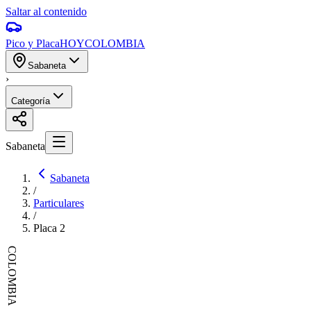
Saltar al contenido
Pico y Placa
HOY
COLOMBIA
Sabaneta
›
Categoría
Sabaneta
Sabaneta
/
Particulares
/
Placa
2
COLOMBIA