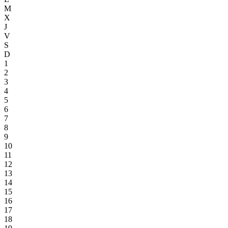
M
X
J
V
S
D
1
2
3
4
5
6
7
8
9
10
11
12
13
14
15
16
17
18