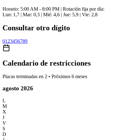
Horario: 5:00 AM - 8:00 PM | Rotación fija por día:
Lun: 1,7 | Mar: 0,3 | Mié: 4,6 | Jue: 5,9 | Vie: 2,8
Consultar otro dígito
0
1
2
3
4
5
6
7
8
9
Calendario de restricciones
Placas terminadas en
2
• Próximos 6 meses
agosto 2026
L
M
X
J
V
S
D
1