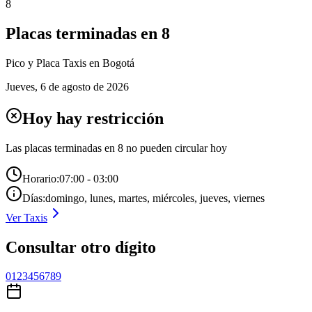
8
Placas terminadas en
8
Pico y Placa
Taxis
en Bogotá
Jueves
,
6 de agosto de 2026
Hoy hay restricción
Las placas terminadas en
8
no pueden circular hoy
Horario:
07:00 - 03:00
Días:
domingo, lunes, martes, miércoles, jueves, viernes
Ver
Taxis
Consultar otro dígito
0
1
2
3
4
5
6
7
8
9