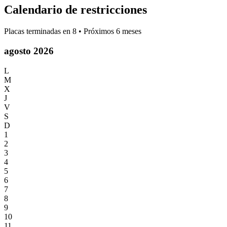
Calendario de restricciones
Placas terminadas en
8
• Próximos 6 meses
agosto 2026
L
M
X
J
V
S
D
1
2
3
4
5
6
7
8
9
10
11