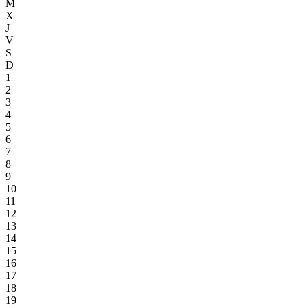
M
X
J
V
S
D
1
2
3
4
5
6
7
8
9
10
11
12
13
14
15
16
17
18
19