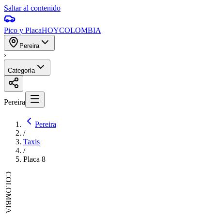
Saltar al contenido
Pico y Placa
HOY
COLOMBIA
Pereira
›
Categoría
Pereira
Pereira
/
Taxis
/
Placa
8
COLOMBIA