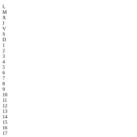
L
M
X
J
V
S
D
1
2
3
4
5
6
7
8
9
10
11
12
13
14
15
16
17