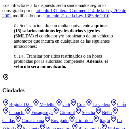
Los infractores a lo dispuesto serán sancionados según lo
consagrado por el
artículo 131 literal C numeral 14 de la Ley 769 de
2002
modificado por el
artículo 21 de la Ley 1383 de 2010
:
Será sancionado con multa equivalente a
quince
C.
(15) salarios mínimos legales diarios vigentes
(SMLDV)
el conductor y/o propietario de un vehículo
automotor que incurra en cualquiera de las siguientes
infracciones:
Transitar por sitios restringidos o en horas
C.14.
prohibidas por la autoridad competente.
Además, el
vehículo será inmovilizado.
Ciudades
Bogotá D.C.
Medellín
Cali
Cota
La Calera
Chía
Choachí
Fusagasugá
Girardot
Soacha
Bello
Caldas
Copacabana
Envigado
Girardota
Itagüí
La
Estrella
Sabaneta
Buenaventura
Barranquilla
Malambo