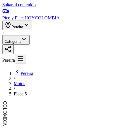
Saltar al contenido
Pico y Placa
HOY
COLOMBIA
Pereira
›
Categoría
Pereira
Pereira
/
Motos
/
Placa
5
COLOMBIA