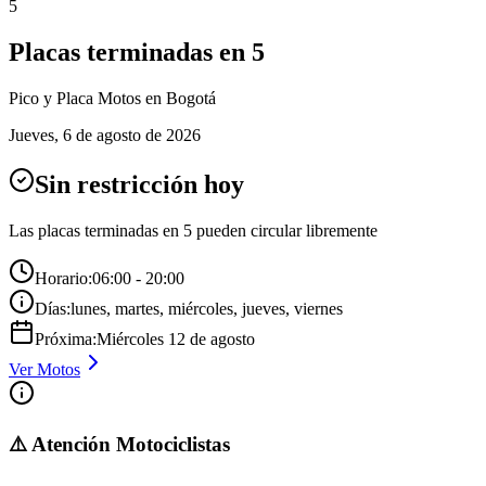
5
Placas terminadas en
5
Pico y Placa
Motos
en Bogotá
Jueves
,
6 de agosto de 2026
Sin restricción hoy
Las placas terminadas en
5
pueden circular libremente
Horario:
06:00 - 20:00
Días:
lunes, martes, miércoles, jueves, viernes
Próxima:
Miércoles
12
de
agosto
Ver
Motos
⚠️ Atención Motociclistas