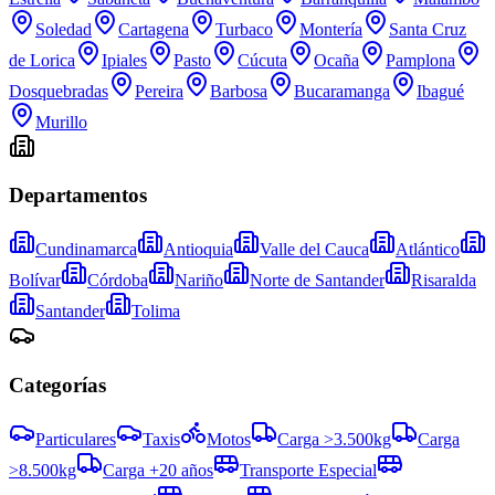
Soledad
Cartagena
Turbaco
Montería
Santa Cruz
de Lorica
Ipiales
Pasto
Cúcuta
Ocaña
Pamplona
Dosquebradas
Pereira
Barbosa
Bucaramanga
Ibagué
Murillo
Departamentos
Cundinamarca
Antioquia
Valle del Cauca
Atlántico
Bolívar
Córdoba
Nariño
Norte de Santander
Risaralda
Santander
Tolima
Categorías
Particulares
Taxis
Motos
Carga >3.500kg
Carga
>8.500kg
Carga +20 años
Transporte Especial