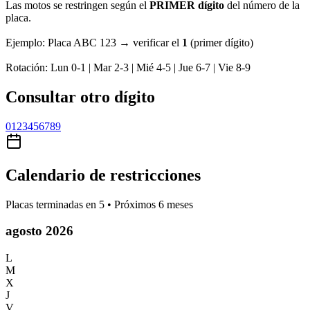
Las motos se restringen según el
PRIMER dígito
del número de la
placa.
Ejemplo:
Placa
ABC 123
→ verificar el
1
(primer dígito)
Rotación:
Lun 0-1 | Mar 2-3 | Mié 4-5 | Jue 6-7 | Vie 8-9
Consultar otro dígito
0
1
2
3
4
5
6
7
8
9
Calendario de restricciones
Placas terminadas en
5
• Próximos 6 meses
agosto 2026
L
M
X
J
V