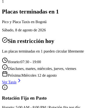
1
Placas terminadas en
1
Pico y Placa
Taxis
en Bogotá
Sábado
,
8 de agosto de 2026
Sin restricción hoy
Las placas terminadas en
1
pueden circular libremente
Horario:
07:30 - 19:00
Días:
lunes, martes, miércoles, jueves, viernes
Próxima:
Miércoles
12
de
agosto
Ver
Taxis
Rotación Fija en Pasto
Horario: 5:00 AM - 8:00 PM | Rotación fija por día: