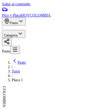
Saltar al contenido
Pico y Placa
HOY
COLOMBIA
Pasto
›
Categoría
Pasto
Pasto
/
Taxis
/
Placa
1
COLOMBIA