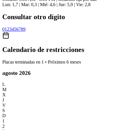
Lun: 1,7 | Mar: 0,3 | Mié: 4,6 | Jue: 5,9 | Vie: 2,8
Consultar otro dígito
0
1
2
3
4
5
6
7
8
9
Calendario de restricciones
Placas terminadas en
1
• Próximos 6 meses
agosto 2026
L
M
X
J
V
S
D
1
2