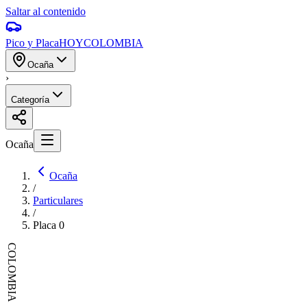
Saltar al contenido
Pico y Placa
HOY
COLOMBIA
Ocaña
›
Categoría
Ocaña
Ocaña
/
Particulares
/
Placa
0
COLOMBIA