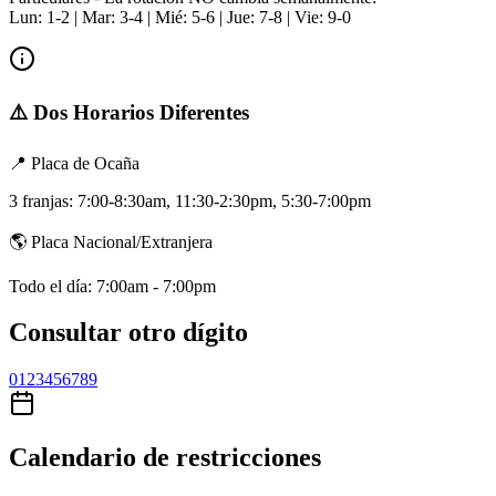
Lun: 1-2 | Mar: 3-4 | Mié: 5-6 | Jue: 7-8 | Vie: 9-0
⚠️ Dos Horarios Diferentes
📍 Placa de Ocaña
3 franjas: 7:00-8:30am, 11:30-2:30pm, 5:30-7:00pm
🌎 Placa Nacional/Extranjera
Todo el día: 7:00am - 7:00pm
Consultar otro dígito
0
1
2
3
4
5
6
7
8
9
Calendario de restricciones