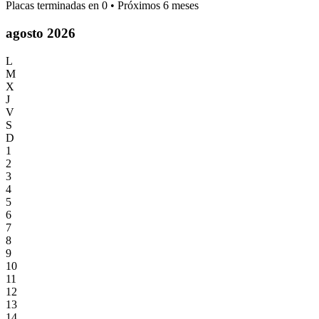
Placas terminadas en
0
• Próximos 6 meses
agosto 2026
L
M
X
J
V
S
D
1
2
3
4
5
6
7
8
9
10
11
12
13
14