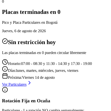
0
Placas terminadas en
0
Pico y Placa
Particulares
en Bogotá
Jueves
,
6 de agosto de 2026
Sin restricción hoy
Las placas terminadas en
0
pueden circular libremente
Horario:
07:00 - 08:30 y 11:30 - 14:30 y 17:30 - 19:00
Días:
lunes, martes, miércoles, jueves, viernes
Próxima:
Viernes
14
de
agosto
Ver
Particulares
Rotación Fija en Ocaña
Particulares - La rotación NO cambia semanalmente: