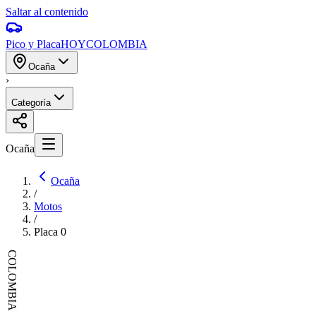
Saltar al contenido
Pico y Placa
HOY
COLOMBIA
Ocaña
›
Categoría
Ocaña
Ocaña
/
Motos
/
Placa
0
COLOMBIA