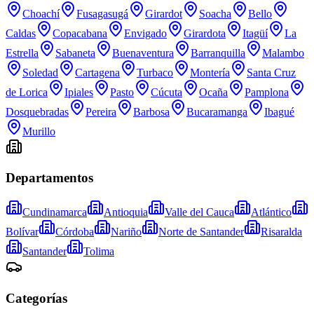
Choachí
Fusagasugá
Girardot
Soacha
Bello
Caldas
Copacabana
Envigado
Girardota
Itagüí
La
Estrella
Sabaneta
Buenaventura
Barranquilla
Malambo
Soledad
Cartagena
Turbaco
Montería
Santa Cruz
de Lorica
Ipiales
Pasto
Cúcuta
Ocaña
Pamplona
Dosquebradas
Pereira
Barbosa
Bucaramanga
Ibagué
Murillo
Departamentos
Cundinamarca
Antioquia
Valle del Cauca
Atlántico
Bolívar
Córdoba
Nariño
Norte de Santander
Risaralda
Santander
Tolima
Categorías