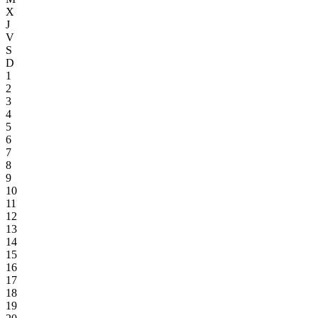
X
J
V
S
D
1
2
3
4
5
6
7
8
9
10
11
12
13
14
15
16
17
18
19