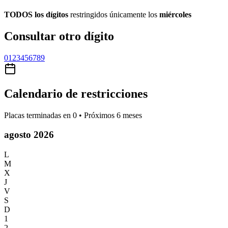
TODOS los dígitos
restringidos únicamente los
miércoles
Consultar otro dígito
0
1
2
3
4
5
6
7
8
9
Calendario de restricciones
Placas terminadas en
0
• Próximos 6 meses
agosto 2026
L
M
X
J
V
S
D
1
2