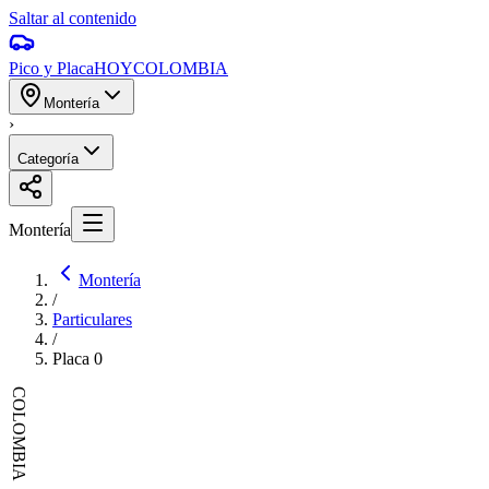
Saltar al contenido
Pico y Placa
HOY
COLOMBIA
Montería
›
Categoría
Montería
Montería
/
Particulares
/
Placa
0
COLOMBIA