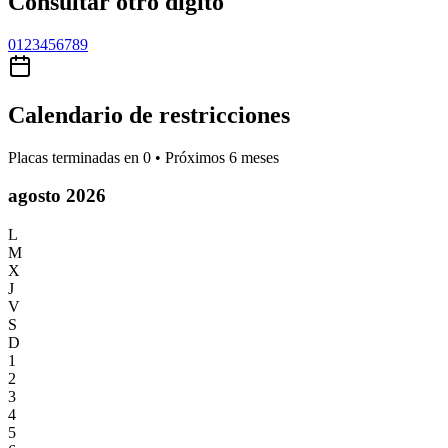
Consultar otro dígito
0
1
2
3
4
5
6
7
8
9
Calendario de restricciones
Placas terminadas en
0
• Próximos 6 meses
agosto 2026
L
M
X
J
V
S
D
1
2
3
4
5