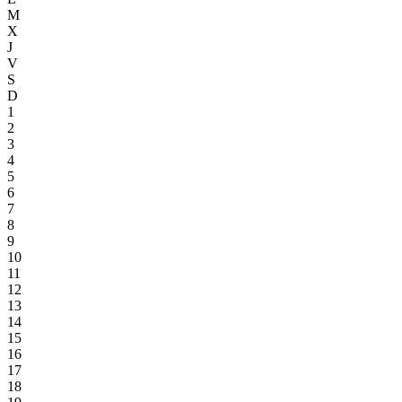
M
X
J
V
S
D
1
2
3
4
5
6
7
8
9
10
11
12
13
14
15
16
17
18