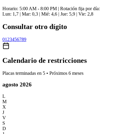
Horario: 5:00 AM - 8:00 PM | Rotación fija por día:
Lun: 1,7 | Mar: 0,3 | Mié: 4,6 | Jue: 5,9 | Vie: 2,8
Consultar otro dígito
0
1
2
3
4
5
6
7
8
9
Calendario de restricciones
Placas terminadas en
5
• Próximos 6 meses
agosto 2026
L
M
X
J
V
S
D
1