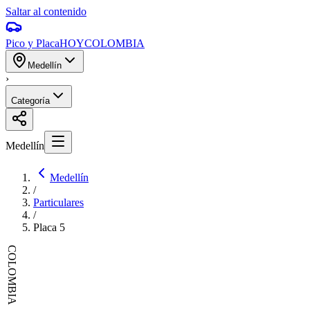
Saltar al contenido
Pico y Placa
HOY
COLOMBIA
Medellín
›
Categoría
Medellín
Medellín
/
Particulares
/
Placa
5
COLOMBIA