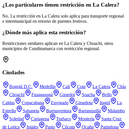
¿Los particulares tienen restricción en La Calera?
No. La restricción en La Calera solo aplica para transporte regional
e intermunicipal en retorno de puentes festivos.
¿Dónde más aplica esta restricción?
Restricciones similares aplican en La Calera y Choachi, otros
municipios de Cundinamarca con restricción regional.
Ciudades
Bogotá D.C.
Medellín
Cali
Cota
La Calera
Chía
Choachí
Fusagasugá
Girardot
Soacha
Bello
Caldas
Copacabana
Envigado
Girardota
Itagüí
La
Estrella
Sabaneta
Buenaventura
Barranquilla
Malambo
Soledad
Cartagena
Turbaco
Montería
Santa Cruz
de Lorica
Ipiales
Pasto
Cúcuta
Ocaña
Pamplona