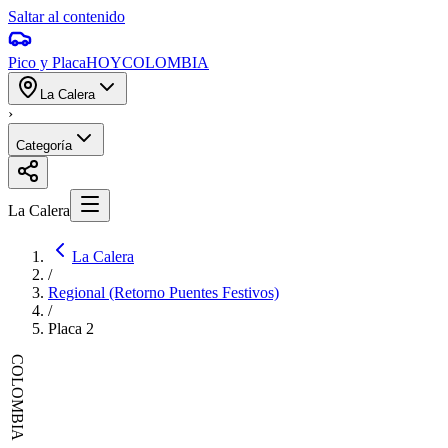
Saltar al contenido
Pico y Placa
HOY
COLOMBIA
La Calera
›
Categoría
La Calera
La Calera
/
Regional (Retorno Puentes Festivos)
/
Placa
2
COLOMBIA