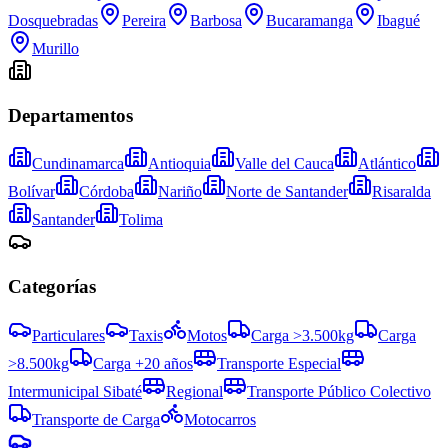
Dosquebradas
Pereira
Barbosa
Bucaramanga
Ibagué
Murillo
Departamentos
Cundinamarca
Antioquia
Valle del Cauca
Atlántico
Bolívar
Córdoba
Nariño
Norte de Santander
Risaralda
Santander
Tolima
Categorías
Particulares
Taxis
Motos
Carga >3.500kg
Carga
>8.500kg
Carga +20 años
Transporte Especial
Intermunicipal Sibaté
Regional
Transporte Público Colectivo
Transporte de Carga
Motocarros