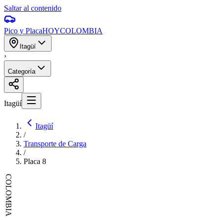
Saltar al contenido
Pico y Placa
HOY
COLOMBIA
Itagüí
›
Categoría
Itagüí
Itagüí
/
Transporte de Carga
/
Placa
8
COLOMBIA