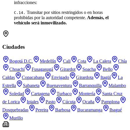
infracciones:
Transitar por sitios restringidos o en horas
C.14.
prohibidas por la autoridad competente.
Además, el
vehículo será inmovilizado.
Ciudades
Bogotá D.C.
Medellín
Cali
Cota
La Calera
Chía
Choachí
Fusagasugá
Girardot
Soacha
Bello
Caldas
Copacabana
Envigado
Girardota
Itagüí
La
Estrella
Sabaneta
Buenaventura
Barranquilla
Malambo
Soledad
Cartagena
Turbaco
Montería
Santa Cruz
de Lorica
Ipiales
Pasto
Cúcuta
Ocaña
Pamplona
Dosquebradas
Pereira
Barbosa
Bucaramanga
Ibagué
Murillo