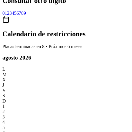
Consultar otro dígito
0
1
2
3
4
5
6
7
8
9
Calendario de restricciones
Placas terminadas en
8
• Próximos 6 meses
agosto 2026
L
M
X
J
V
S
D
1
2
3
4
5