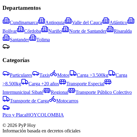
Departamentos
Cundinamarca
Antioquia
Valle del Cauca
Atlántico
Bolívar
Córdoba
Nariño
Norte de Santander
Risaralda
Santander
Tolima
Categorías
Particulares
Taxis
Motos
Carga >3.500kg
Carga
>8.500kg
Carga +20 años
Transporte Especial
Intermunicipal Sibaté
Regional
Transporte Público Colectivo
Transporte de Carga
Motocarros
Pico y Placa
HOY
COLOMBIA
©
2026
PyP Hoy
Información basada en decretos oficiales