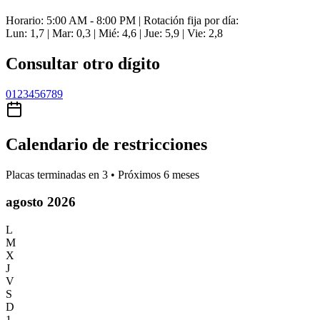
Horario: 5:00 AM - 8:00 PM | Rotación fija por día:
Lun: 1,7 | Mar: 0,3 | Mié: 4,6 | Jue: 5,9 | Vie: 2,8
Consultar otro dígito
0
1
2
3
4
5
6
7
8
9
Calendario de restricciones
Placas terminadas en
3
• Próximos 6 meses
agosto 2026
L
M
X
J
V
S
D
1