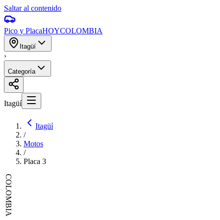
Saltar al contenido
Pico y Placa
HOY
COLOMBIA
Itagüí
›
Categoría
Itagüí
Itagüí
/
Motos
/
Placa
3
COLOMBIA