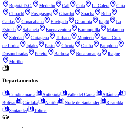
Bogotá D.C.
Medellín
Cali
Cota
La Calera
Chía
Choachí
Fusagasugá
Girardot
Soacha
Bello
Caldas
Copacabana
Envigado
Girardota
Itagüí
La
Estrella
Sabaneta
Buenaventura
Barranquilla
Malambo
Soledad
Cartagena
Turbaco
Montería
Santa Cruz
de Lorica
Ipiales
Pasto
Cúcuta
Ocaña
Pamplona
Dosquebradas
Pereira
Barbosa
Bucaramanga
Ibagué
Murillo
Departamentos
Cundinamarca
Antioquia
Valle del Cauca
Atlántico
Bolívar
Córdoba
Nariño
Norte de Santander
Risaralda
Santander
Tolima