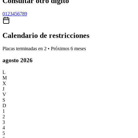
Consultar otro dígito
0
1
2
3
4
5
6
7
8
9
Calendario de restricciones
Placas terminadas en
2
• Próximos 6 meses
agosto 2026
L
M
X
J
V
S
D
1
2
3
4
5