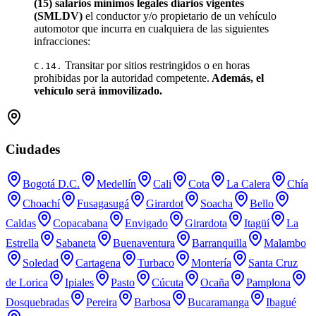
(15) salarios mínimos legales diarios vigentes
(SMLDV)
el conductor y/o propietario de un vehículo
automotor que incurra en cualquiera de las siguientes
infracciones:
Transitar por sitios restringidos o en horas
C.14.
prohibidas por la autoridad competente.
Además, el
vehículo será inmovilizado.
Ciudades
Bogotá D.C.
Medellín
Cali
Cota
La Calera
Chía
Choachí
Fusagasugá
Girardot
Soacha
Bello
Caldas
Copacabana
Envigado
Girardota
Itagüí
La
Estrella
Sabaneta
Buenaventura
Barranquilla
Malambo
Soledad
Cartagena
Turbaco
Montería
Santa Cruz
de Lorica
Ipiales
Pasto
Cúcuta
Ocaña
Pamplona
Dosquebradas
Pereira
Barbosa
Bucaramanga
Ibagué