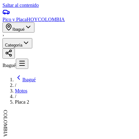
Saltar al contenido
Pico y Placa
HOY
COLOMBIA
Ibagué
›
Categoría
Ibagué
Ibagué
/
Motos
/
Placa
2
COLOMBIA