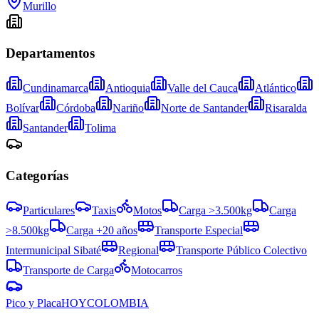
Murillo
Departamentos
Cundinamarca
Antioquia
Valle del Cauca
Atlántico
Bolívar
Córdoba
Nariño
Norte de Santander
Risaralda
Santander
Tolima
Categorías
Particulares
Taxis
Motos
Carga >3.500kg
Carga
>8.500kg
Carga +20 años
Transporte Especial
Intermunicipal Sibaté
Regional
Transporte Público Colectivo
Transporte de Carga
Motocarros
Pico y Placa
HOY
COLOMBIA