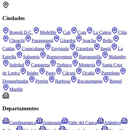
Ciudades
Bogotá D.C.
Medellín
Cali
Cota
La Calera
Chía
Choachí
Fusagasugá
Girardot
Soacha
Bello
Caldas
Copacabana
Envigado
Girardota
Itagüí
La
Estrella
Sabaneta
Buenaventura
Barranquilla
Malambo
Soledad
Cartagena
Turbaco
Montería
Santa Cruz
de Lorica
Ipiales
Pasto
Cúcuta
Ocaña
Pamplona
Dosquebradas
Pereira
Barbosa
Bucaramanga
Ibagué
Murillo
Departamentos
Cundinamarca
Antioquia
Valle del Cauca
Atlántico