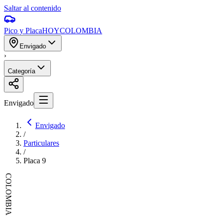
Saltar al contenido
Pico y Placa
HOY
COLOMBIA
Envigado
›
Categoría
Envigado
Envigado
/
Particulares
/
Placa
9
COLOMBIA