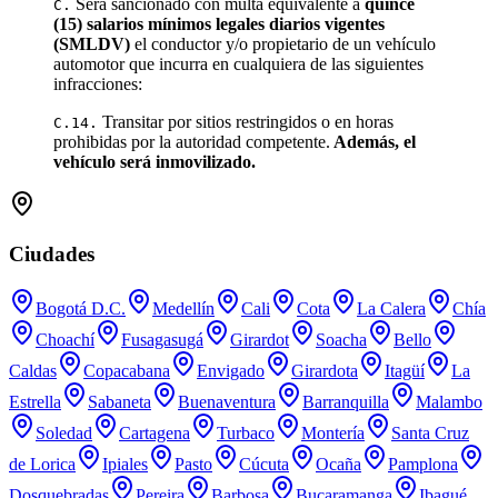
Será sancionado con multa equivalente a
quince
C.
(15) salarios mínimos legales diarios vigentes
(SMLDV)
el conductor y/o propietario de un vehículo
automotor que incurra en cualquiera de las siguientes
infracciones:
Transitar por sitios restringidos o en horas
C.14.
prohibidas por la autoridad competente.
Además, el
vehículo será inmovilizado.
Ciudades
Bogotá D.C.
Medellín
Cali
Cota
La Calera
Chía
Choachí
Fusagasugá
Girardot
Soacha
Bello
Caldas
Copacabana
Envigado
Girardota
Itagüí
La
Estrella
Sabaneta
Buenaventura
Barranquilla
Malambo
Soledad
Cartagena
Turbaco
Montería
Santa Cruz
de Lorica
Ipiales
Pasto
Cúcuta
Ocaña
Pamplona
Dosquebradas
Pereira
Barbosa
Bucaramanga
Ibagué