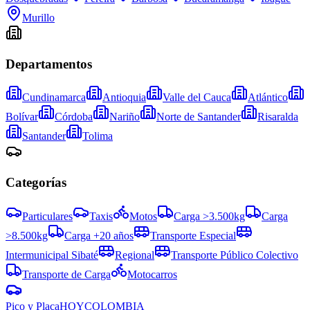
Murillo
Departamentos
Cundinamarca
Antioquia
Valle del Cauca
Atlántico
Bolívar
Córdoba
Nariño
Norte de Santander
Risaralda
Santander
Tolima
Categorías
Particulares
Taxis
Motos
Carga >3.500kg
Carga
>8.500kg
Carga +20 años
Transporte Especial
Intermunicipal Sibaté
Regional
Transporte Público Colectivo
Transporte de Carga
Motocarros
Pico y Placa
HOY
COLOMBIA