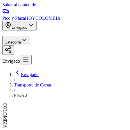
Saltar al contenido
Pico y Placa
HOY
COLOMBIA
Envigado
›
Categoría
Envigado
Envigado
/
Transporte de Carga
/
Placa
2
COLOMBIA