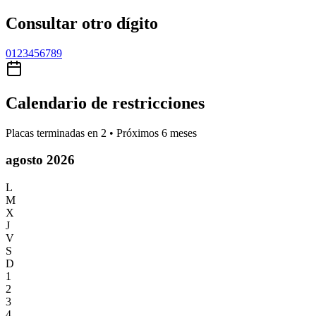
Consultar otro dígito
0
1
2
3
4
5
6
7
8
9
Calendario de restricciones
Placas terminadas en
2
• Próximos 6 meses
agosto 2026
L
M
X
J
V
S
D
1
2
3
4