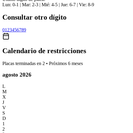
Lun: 0-1 | Mar: 2-3 | Mié: 4-5 | Jue: 6-7 | Vie: 8-9
Consultar otro dígito
0
1
2
3
4
5
6
7
8
9
Calendario de restricciones
Placas terminadas en
2
• Próximos 6 meses
agosto 2026
L
M
X
J
V
S
D
1
2