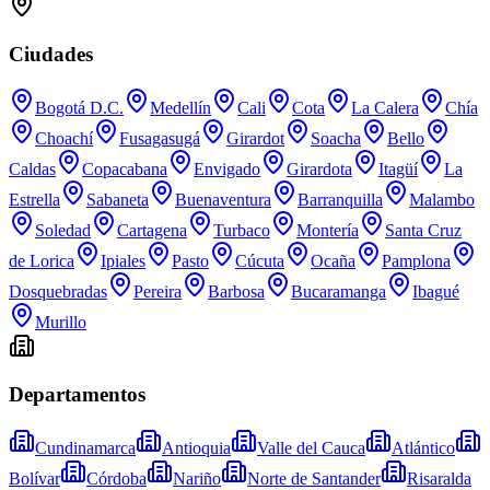
Ciudades
Bogotá D.C.
Medellín
Cali
Cota
La Calera
Chía
Choachí
Fusagasugá
Girardot
Soacha
Bello
Caldas
Copacabana
Envigado
Girardota
Itagüí
La
Estrella
Sabaneta
Buenaventura
Barranquilla
Malambo
Soledad
Cartagena
Turbaco
Montería
Santa Cruz
de Lorica
Ipiales
Pasto
Cúcuta
Ocaña
Pamplona
Dosquebradas
Pereira
Barbosa
Bucaramanga
Ibagué
Murillo
Departamentos
Cundinamarca
Antioquia
Valle del Cauca
Atlántico
Bolívar
Córdoba
Nariño
Norte de Santander
Risaralda