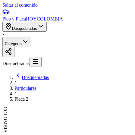
Saltar al contenido
Pico y Placa
HOY
COLOMBIA
Dosquebradas
›
Categoría
Dosquebradas
Dosquebradas
/
Particulares
/
Placa
2
COLOMBIA