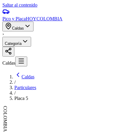
Saltar al contenido
Pico y Placa
HOY
COLOMBIA
Caldas
›
Categoría
Caldas
Caldas
/
Particulares
/
Placa
5
COLOMBIA