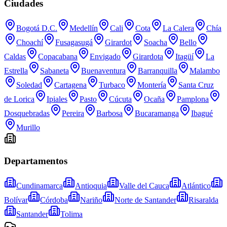
Ciudades
Bogotá D.C.
Medellín
Cali
Cota
La Calera
Chía
Choachí
Fusagasugá
Girardot
Soacha
Bello
Caldas
Copacabana
Envigado
Girardota
Itagüí
La
Estrella
Sabaneta
Buenaventura
Barranquilla
Malambo
Soledad
Cartagena
Turbaco
Montería
Santa Cruz
de Lorica
Ipiales
Pasto
Cúcuta
Ocaña
Pamplona
Dosquebradas
Pereira
Barbosa
Bucaramanga
Ibagué
Murillo
Departamentos
Cundinamarca
Antioquia
Valle del Cauca
Atlántico
Bolívar
Córdoba
Nariño
Norte de Santander
Risaralda
Santander
Tolima