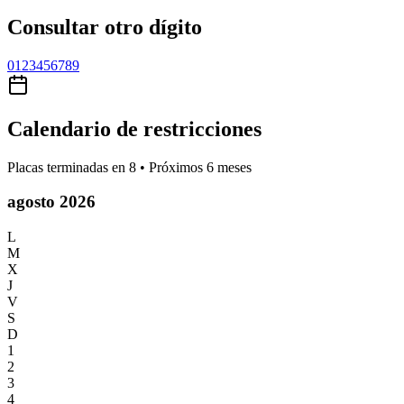
Consultar otro dígito
0
1
2
3
4
5
6
7
8
9
Calendario de restricciones
Placas terminadas en
8
• Próximos 6 meses
agosto 2026
L
M
X
J
V
S
D
1
2
3
4