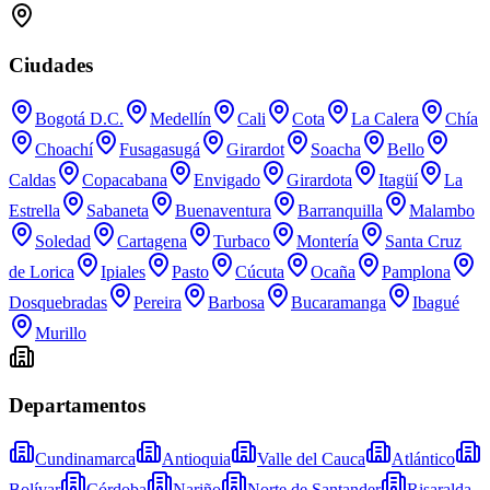
Ciudades
Bogotá D.C.
Medellín
Cali
Cota
La Calera
Chía
Choachí
Fusagasugá
Girardot
Soacha
Bello
Caldas
Copacabana
Envigado
Girardota
Itagüí
La
Estrella
Sabaneta
Buenaventura
Barranquilla
Malambo
Soledad
Cartagena
Turbaco
Montería
Santa Cruz
de Lorica
Ipiales
Pasto
Cúcuta
Ocaña
Pamplona
Dosquebradas
Pereira
Barbosa
Bucaramanga
Ibagué
Murillo
Departamentos
Cundinamarca
Antioquia
Valle del Cauca
Atlántico
Bolívar
Córdoba
Nariño
Norte de Santander
Risaralda