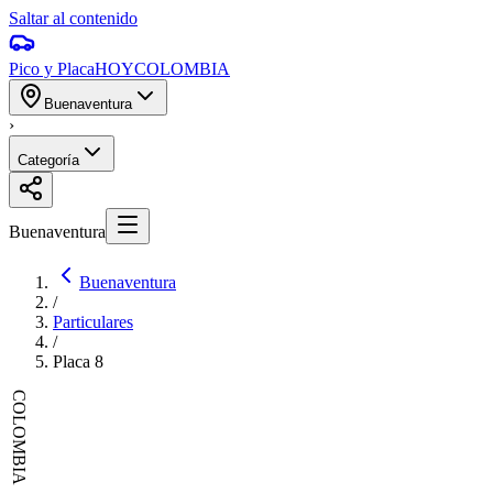
Saltar al contenido
Pico y Placa
HOY
COLOMBIA
Buenaventura
›
Categoría
Buenaventura
Buenaventura
/
Particulares
/
Placa
8
COLOMBIA