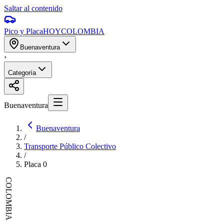
Saltar al contenido
Pico y Placa
HOY
COLOMBIA
Buenaventura
›
Categoría
Buenaventura
Buenaventura
/
Transporte Público Colectivo
/
Placa
0
COLOMBIA