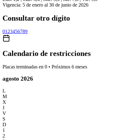
Vigencia: 5 de enero al 30 de junio de 2026
Consultar otro dígito
0
1
2
3
4
5
6
7
8
9
Calendario de restricciones
Placas terminadas en
0
• Próximos 6 meses
agosto 2026
L
M
X
J
V
S
D
1
2