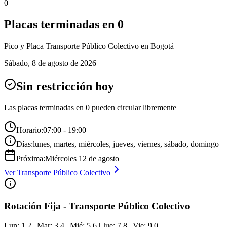
0
Placas terminadas en
0
Pico y Placa
Transporte Público Colectivo
en Bogotá
Sábado
,
8 de agosto de 2026
Sin restricción hoy
Las placas terminadas en
0
pueden circular libremente
Horario:
07:00 - 19:00
Días:
lunes, martes, miércoles, jueves, viernes, sábado, domingo
Próxima:
Miércoles
12
de
agosto
Ver
Transporte Público Colectivo
Rotación Fija - Transporte Público Colectivo
Lun: 1,2 | Mar: 3,4 | Mié: 5,6 | Jue: 7,8 | Vie: 9,0