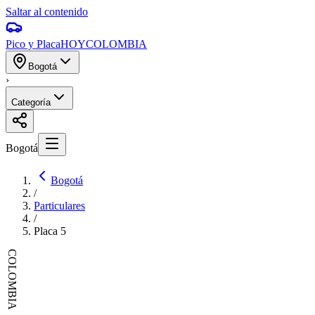
Saltar al contenido
Pico y Placa
HOY
COLOMBIA
Bogotá
›
Categoría
Bogotá
Bogotá
/
Particulares
/
Placa
5
COLOMBIA