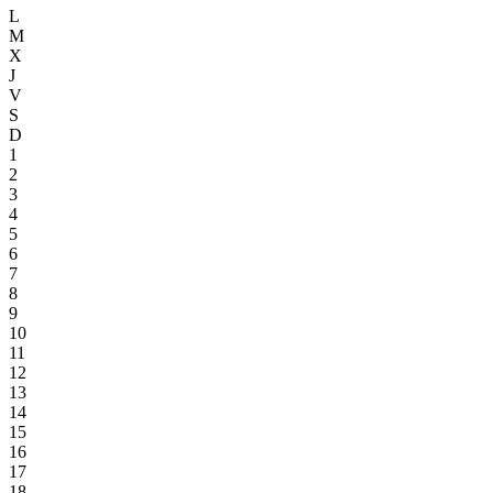
L
M
X
J
V
S
D
1
2
3
4
5
6
7
8
9
10
11
12
13
14
15
16
17
18