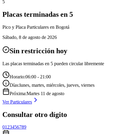
5
Placas terminadas en
5
Pico y Placa
Particulares
en Bogotá
Sábado
,
8 de agosto de 2026
Sin restricción hoy
Las placas terminadas en
5
pueden circular libremente
Horario:
06:00 - 21:00
Días:
lunes, martes, miércoles, jueves, viernes
Próxima:
Martes
11
de
agosto
Ver
Particulares
Consultar otro dígito
0
1
2
3
4
5
6
7
8
9