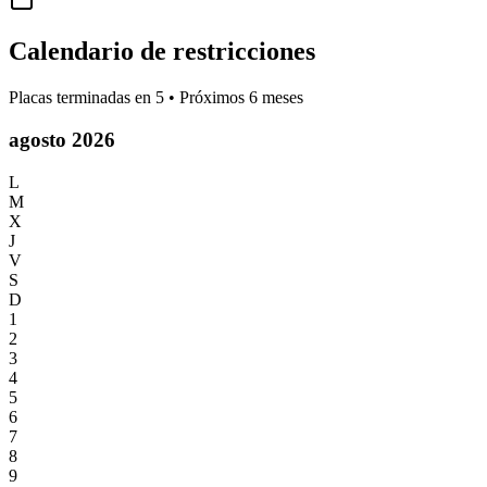
Calendario de restricciones
Placas terminadas en
5
• Próximos 6 meses
agosto 2026
L
M
X
J
V
S
D
1
2
3
4
5
6
7
8
9