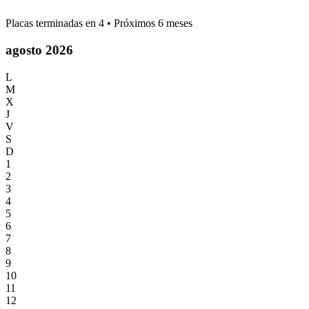
Placas terminadas en
4
• Próximos 6 meses
agosto 2026
L
M
X
J
V
S
D
1
2
3
4
5
6
7
8
9
10
11
12