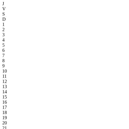
J
V
S
D
1
2
3
4
5
6
7
8
9
10
11
12
13
14
15
16
17
18
19
20
21