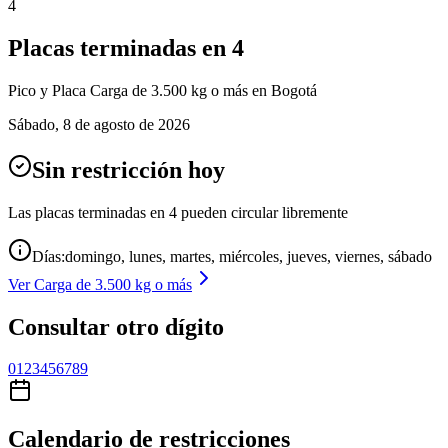
4
Placas terminadas en
4
Pico y Placa
Carga de 3.500 kg o más
en Bogotá
Sábado
,
8 de agosto de 2026
Sin restricción hoy
Las placas terminadas en
4
pueden circular libremente
Días:
domingo, lunes, martes, miércoles, jueves, viernes, sábado
Ver
Carga de 3.500 kg o más
Consultar otro dígito
0
1
2
3
4
5
6
7
8
9
Calendario de restricciones