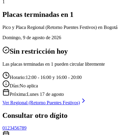
1
Placas terminadas en
1
Pico y Placa
Regional (Retorno Puentes Festivos)
en Bogotá
Domingo
,
9 de agosto de 2026
Sin restricción hoy
Las placas terminadas en
1
pueden circular libremente
Horario:
12:00 - 16:00 y 16:00 - 20:00
Días:
No aplica
Próxima:
Lunes
17
de
agosto
Ver
Regional (Retorno Puentes Festivos)
Consultar otro dígito
0
1
2
3
4
5
6
7
8
9