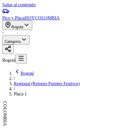
Saltar al contenido
Pico y Placa
HOY
COLOMBIA
Bogotá
›
Categoría
Bogotá
Bogotá
/
Regional (Retorno Puentes Festivos)
/
Placa
1
COLOMBIA