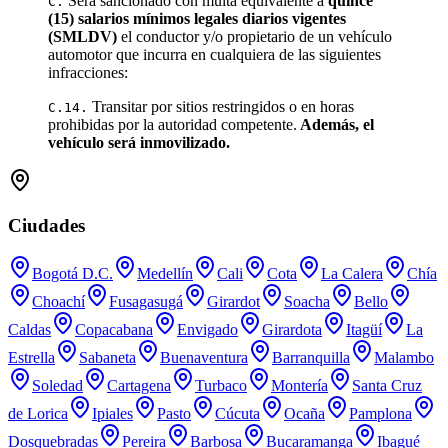
Será sancionado con multa equivalente a
quince
C.
(15) salarios mínimos legales diarios vigentes
(SMLDV)
el conductor y/o propietario de un vehículo
automotor que incurra en cualquiera de las siguientes
infracciones:
Transitar por sitios restringidos o en horas
C.14.
prohibidas por la autoridad competente.
Además, el
vehículo será inmovilizado.
Ciudades
Bogotá D.C.
Medellín
Cali
Cota
La Calera
Chía
Choachí
Fusagasugá
Girardot
Soacha
Bello
Caldas
Copacabana
Envigado
Girardota
Itagüí
La
Estrella
Sabaneta
Buenaventura
Barranquilla
Malambo
Soledad
Cartagena
Turbaco
Montería
Santa Cruz
de Lorica
Ipiales
Pasto
Cúcuta
Ocaña
Pamplona
Dosquebradas
Pereira
Barbosa
Bucaramanga
Ibagué