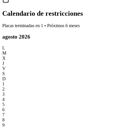
Calendario de restricciones
Placas terminadas en
1
• Próximos 6 meses
agosto 2026
L
M
X
J
V
S
D
1
2
3
4
5
6
7
8
9