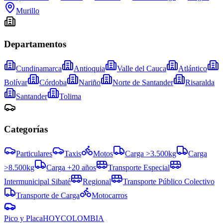
Murillo
Departamentos
Cundinamarca
Antioquia
Valle del Cauca
Atlántico
Bolívar
Córdoba
Nariño
Norte de Santander
Risaralda
Santander
Tolima
Categorías
Particulares
Taxis
Motos
Carga >3.500kg
Carga
>8.500kg
Carga +20 años
Transporte Especial
Intermunicipal Sibaté
Regional
Transporte Público Colectivo
Transporte de Carga
Motocarros
Pico y Placa
HOY
COLOMBIA