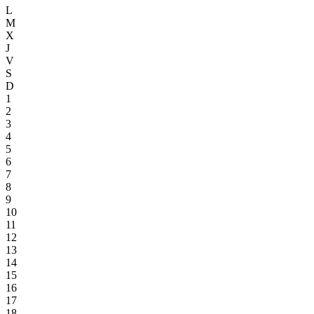
L
M
X
J
V
S
D
1
2
3
4
5
6
7
8
9
10
11
12
13
14
15
16
17
18