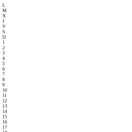
L
M
X
J
V
S
D
1
2
3
4
5
6
7
8
9
10
11
12
13
14
15
16
17