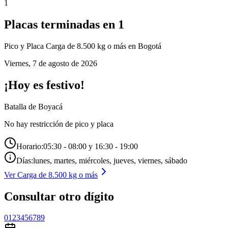
1
Placas terminadas en
1
Pico y Placa
Carga de 8.500 kg o más
en Bogotá
Viernes
,
7 de agosto de 2026
¡Hoy es festivo!
Batalla de Boyacá
No hay restricción de pico y placa
Horario:
05:30 - 08:00 y 16:30 - 19:00
Días:
lunes, martes, miércoles, jueves, viernes, sábado
Ver
Carga de 8.500 kg o más
Consultar otro dígito
0
1
2
3
4
5
6
7
8
9