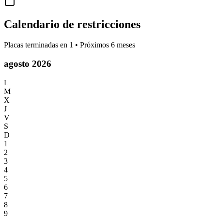
Calendario de restricciones
Placas terminadas en
1
• Próximos 6 meses
agosto 2026
L
M
X
J
V
S
D
1
2
3
4
5
6
7
8
9