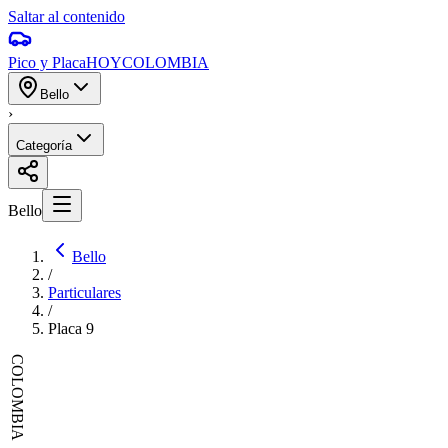
Saltar al contenido
Pico y Placa
HOY
COLOMBIA
Bello
›
Categoría
Bello
Bello
/
Particulares
/
Placa
9
COLOMBIA