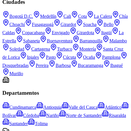
Ciudades
Bogotá D.C.
Medellín
Cali
Cota
La Calera
Chía
Choachí
Fusagasugá
Girardot
Soacha
Bello
Caldas
Copacabana
Envigado
Girardota
Itagüí
La
Estrella
Sabaneta
Buenaventura
Barranquilla
Malambo
Soledad
Cartagena
Turbaco
Montería
Santa Cruz
de Lorica
Ipiales
Pasto
Cúcuta
Ocaña
Pamplona
Dosquebradas
Pereira
Barbosa
Bucaramanga
Ibagué
Murillo
Departamentos
Cundinamarca
Antioquia
Valle del Cauca
Atlántico
Bolívar
Córdoba
Nariño
Norte de Santander
Risaralda
Santander
Tolima