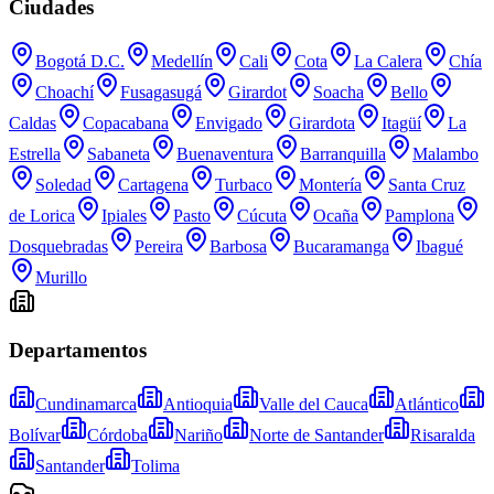
Ciudades
Bogotá D.C.
Medellín
Cali
Cota
La Calera
Chía
Choachí
Fusagasugá
Girardot
Soacha
Bello
Caldas
Copacabana
Envigado
Girardota
Itagüí
La
Estrella
Sabaneta
Buenaventura
Barranquilla
Malambo
Soledad
Cartagena
Turbaco
Montería
Santa Cruz
de Lorica
Ipiales
Pasto
Cúcuta
Ocaña
Pamplona
Dosquebradas
Pereira
Barbosa
Bucaramanga
Ibagué
Murillo
Departamentos
Cundinamarca
Antioquia
Valle del Cauca
Atlántico
Bolívar
Córdoba
Nariño
Norte de Santander
Risaralda
Santander
Tolima