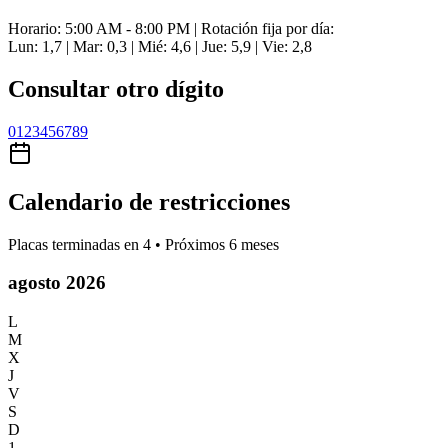
Horario: 5:00 AM - 8:00 PM | Rotación fija por día:
Lun: 1,7 | Mar: 0,3 | Mié: 4,6 | Jue: 5,9 | Vie: 2,8
Consultar otro dígito
0
1
2
3
4
5
6
7
8
9
Calendario de restricciones
Placas terminadas en
4
• Próximos 6 meses
agosto 2026
L
M
X
J
V
S
D
1