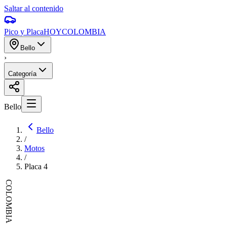
Saltar al contenido
Pico y Placa
HOY
COLOMBIA
Bello
›
Categoría
Bello
Bello
/
Motos
/
Placa
4
COLOMBIA