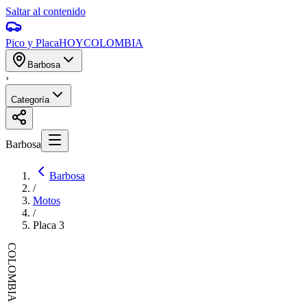
Saltar al contenido
Pico y Placa
HOY
COLOMBIA
Barbosa
›
Categoría
Barbosa
Barbosa
/
Motos
/
Placa
3
COLOMBIA