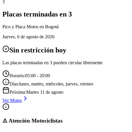
3
Placas terminadas en
3
Pico y Placa
Motos
en Bogotá
Jueves
,
6 de agosto de 2026
Sin restricción hoy
Las placas terminadas en
3
pueden circular libremente
Horario:
05:00 - 20:00
Días:
lunes, martes, miércoles, jueves, viernes
Próxima:
Martes
11
de
agosto
Ver
Motos
⚠️ Atención Motociclistas