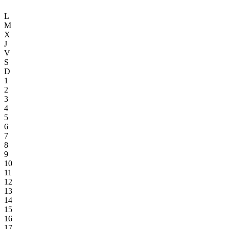
L
M
X
J
V
S
D
1
2
3
4
5
6
7
8
9
10
11
12
13
14
15
16
17