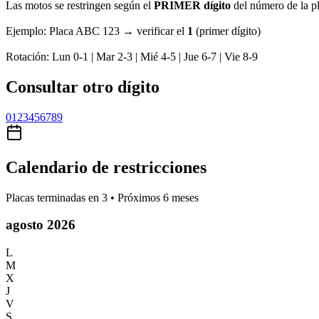
Las motos se restringen según el
PRIMER dígito
del número de la pl
Ejemplo:
Placa
ABC 123
→ verificar el
1
(primer dígito)
Rotación:
Lun 0-1 | Mar 2-3 | Mié 4-5 | Jue 6-7 | Vie 8-9
Consultar otro dígito
0
1
2
3
4
5
6
7
8
9
Calendario de restricciones
Placas terminadas en
3
• Próximos 6 meses
agosto 2026
L
M
X
J
V
S