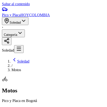
Saltar al contenido
Pico y Placa
HOY
COLOMBIA
Soledad
›
Categoría
Soledad
Soledad
/
Motos
Motos
Pico y Placa en Bogotá