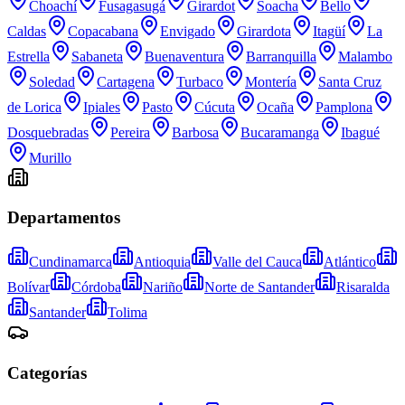
Choachí
Fusagasugá
Girardot
Soacha
Bello
Caldas
Copacabana
Envigado
Girardota
Itagüí
La
Estrella
Sabaneta
Buenaventura
Barranquilla
Malambo
Soledad
Cartagena
Turbaco
Montería
Santa Cruz
de Lorica
Ipiales
Pasto
Cúcuta
Ocaña
Pamplona
Dosquebradas
Pereira
Barbosa
Bucaramanga
Ibagué
Murillo
Departamentos
Cundinamarca
Antioquia
Valle del Cauca
Atlántico
Bolívar
Córdoba
Nariño
Norte de Santander
Risaralda
Santander
Tolima
Categorías