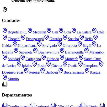
vehículo será inmovilizado.
Ciudades
Bogotá D.C.
Medellín
Cali
Cota
La Calera
Chía
Choachí
Fusagasugá
Girardot
Soacha
Bello
Caldas
Copacabana
Envigado
Girardota
Itagüí
La
Estrella
Sabaneta
Buenaventura
Barranquilla
Malambo
Soledad
Cartagena
Turbaco
Montería
Santa Cruz
de Lorica
Ipiales
Pasto
Cúcuta
Ocaña
Pamplona
Dosquebradas
Pereira
Barbosa
Bucaramanga
Ibagué
Murillo
Departamentos
Cundinamarca
Antioquia
Valle del Cauca
Atlántico