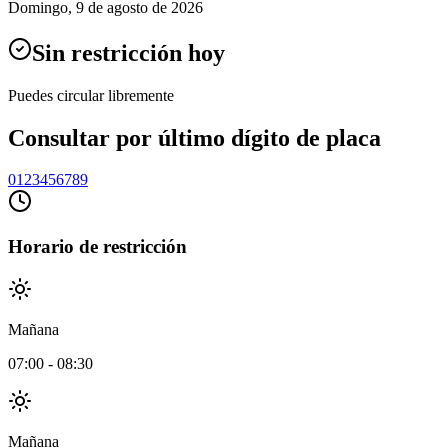
Domingo
,
9 de agosto de 2026
Sin restricción hoy
Puedes circular libremente
Consultar por último dígito de placa
0
1
2
3
4
5
6
7
8
9
Horario de restricción
Mañana
07:00
-
08:30
Mañana