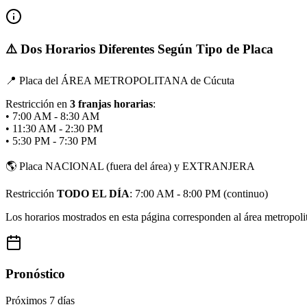
⚠️ Dos Horarios Diferentes Según Tipo de Placa
📍 Placa del ÁREA METROPOLITANA de Cúcuta
Restricción en
3 franjas horarias
:
• 7:00 AM - 8:30 AM
• 11:30 AM - 2:30 PM
• 5:30 PM - 7:30 PM
🌎 Placa NACIONAL (fuera del área) y EXTRANJERA
Restricción
TODO EL DÍA
: 7:00 AM - 8:00 PM (continuo)
Los horarios mostrados en esta página corresponden al área metropolitan
Pronóstico
Próximos 7 días