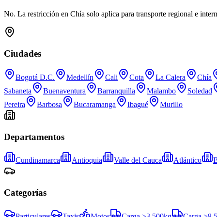
No. La restricción en Chía solo aplica para transporte regional e inter
Ciudades
Bogotá D.C.
Medellín
Cali
Cota
La Calera
Chía
Sabaneta
Buenaventura
Barranquilla
Malambo
Soledad
Pereira
Barbosa
Bucaramanga
Ibagué
Murillo
Departamentos
Cundinamarca
Antioquia
Valle del Cauca
Atlántico
B
Categorías
Particulares
Taxis
Motos
Carga >3.500kg
Carga >8.