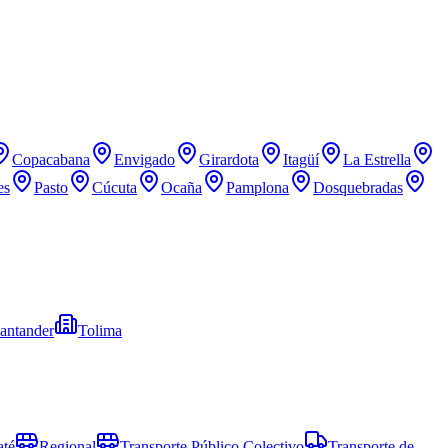
Copacabana
Envigado
Girardota
Itagüí
La Estrella
es
Pasto
Cúcuta
Ocaña
Pamplona
Dosquebradas
antander
Tolima
até
Regional
Transporte Público Colectivo
Transporte de