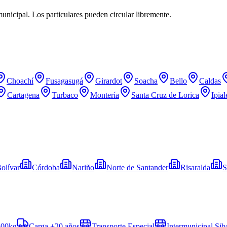
municipal. Los particulares pueden circular libremente.
Choachí
Fusagasugá
Girardot
Soacha
Bello
Caldas
Cartagena
Turbaco
Montería
Santa Cruz de Lorica
Ipial
olívar
Córdoba
Nariño
Norte de Santander
Risaralda
S
500kg
Carga +20 años
Transporte Especial
Intermunicipal Sib