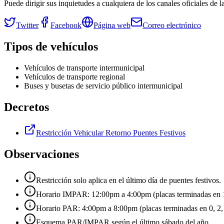
Puede dirigir sus inquietudes a cualquiera de los canales oficiales de 
Twitter
Facebook
Página web
Correo electrónico
Tipos de vehículos
Vehículos de transporte intermunicipal
Vehículos de transporte regional
Buses y busetas de servicio público intermunicipal
Decretos
Restricción Vehicular Retorno Puentes Festivos
Observaciones
Restricción solo aplica en el último día de puentes festivos.
Horario IMPAR: 12:00pm a 4:00pm (placas terminadas en 1, 
Horario PAR: 4:00pm a 8:00pm (placas terminadas en 0, 2, 4
Esquema PAR/IMPAR según el último sábado del año.