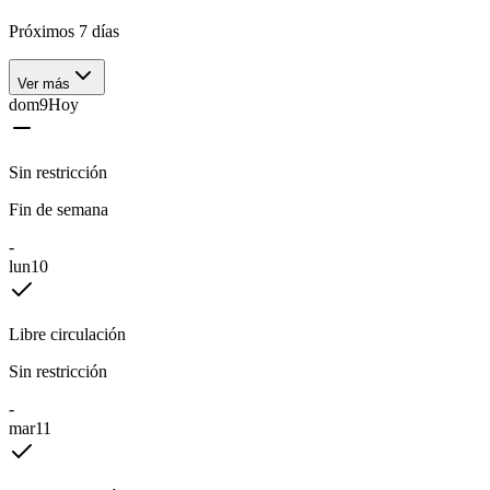
Próximos 7 días
Ver más
dom
9
Hoy
Sin restricción
Fin de semana
-
lun
10
Libre circulación
Sin restricción
-
mar
11