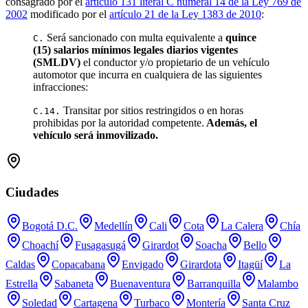
consagrado por el
artículo 131 literal C numeral 14 de la Ley 769 de
2002
modificado por el
artículo 21 de la Ley 1383 de 2010
:
Será sancionado con multa equivalente a
quince
C.
(15) salarios mínimos legales diarios vigentes
(SMLDV)
el conductor y/o propietario de un vehículo
automotor que incurra en cualquiera de las siguientes
infracciones:
Transitar por sitios restringidos o en horas
C.14.
prohibidas por la autoridad competente.
Además, el
vehículo será inmovilizado.
Ciudades
Bogotá D.C.
Medellín
Cali
Cota
La Calera
Chía
Choachí
Fusagasugá
Girardot
Soacha
Bello
Caldas
Copacabana
Envigado
Girardota
Itagüí
La
Estrella
Sabaneta
Buenaventura
Barranquilla
Malambo
Soledad
Cartagena
Turbaco
Montería
Santa Cruz