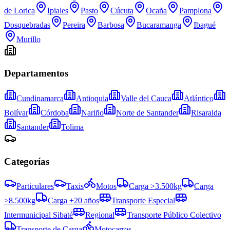
de Lorica
Ipiales
Pasto
Cúcuta
Ocaña
Pamplona
Dosquebradas
Pereira
Barbosa
Bucaramanga
Ibagué
Murillo
Departamentos
Cundinamarca
Antioquia
Valle del Cauca
Atlántico
Bolívar
Córdoba
Nariño
Norte de Santander
Risaralda
Santander
Tolima
Categorías
Particulares
Taxis
Motos
Carga >3.500kg
Carga
>8.500kg
Carga +20 años
Transporte Especial
Intermunicipal Sibaté
Regional
Transporte Público Colectivo
Transporte de Carga
Motocarros