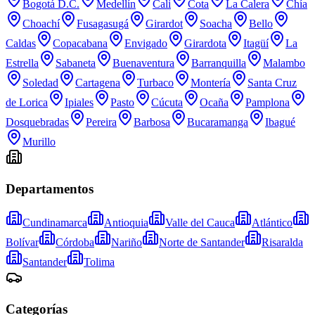
Bogotá D.C.
Medellín
Cali
Cota
La Calera
Chía
Choachí
Fusagasugá
Girardot
Soacha
Bello
Caldas
Copacabana
Envigado
Girardota
Itagüí
La
Estrella
Sabaneta
Buenaventura
Barranquilla
Malambo
Soledad
Cartagena
Turbaco
Montería
Santa Cruz
de Lorica
Ipiales
Pasto
Cúcuta
Ocaña
Pamplona
Dosquebradas
Pereira
Barbosa
Bucaramanga
Ibagué
Murillo
Departamentos
Cundinamarca
Antioquia
Valle del Cauca
Atlántico
Bolívar
Córdoba
Nariño
Norte de Santander
Risaralda
Santander
Tolima
Categorías