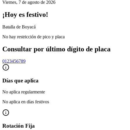
Viernes
,
7 de agosto de 2026
¡Hoy es festivo!
Batalla de Boyacá
No hay restricción de pico y placa
Consultar por último dígito de placa
0
1
2
3
4
5
6
7
8
9
Días que aplica
No aplica regularmente
No aplica en días festivos
Rotación Fija