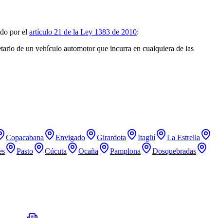
do por el
artículo 21 de la Ley 1383 de 2010
:
tario de un vehículo automotor que incurra en cualquiera de las
Copacabana
Envigado
Girardota
Itagüí
La Estrella
es
Pasto
Cúcuta
Ocaña
Pamplona
Dosquebradas