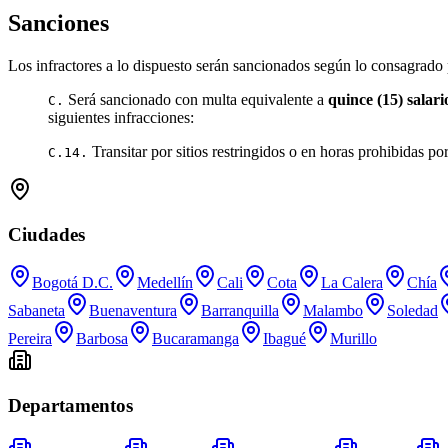
Sanciones
Los infractores a lo dispuesto serán sancionados según lo consagrado 
Será sancionado con multa equivalente a
quince (15) salar
C.
siguientes infracciones:
Transitar por sitios restringidos o en horas prohibidas po
C.14.
Ciudades
Bogotá D.C.
Medellín
Cali
Cota
La Calera
Chía
Sabaneta
Buenaventura
Barranquilla
Malambo
Soledad
Pereira
Barbosa
Bucaramanga
Ibagué
Murillo
Departamentos