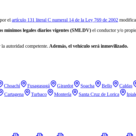
por el
artículo 131 literal C numeral 14 de la Ley 769 de 2002
modifica
ios mínimos legales diarios vigentes (SMLDV)
el conductor y/o propie
r la autoridad competente.
Además, el vehículo será inmovilizado.
Choachí
Fusagasugá
Girardot
Soacha
Bello
Caldas
Cartagena
Turbaco
Montería
Santa Cruz de Lorica
Ipial