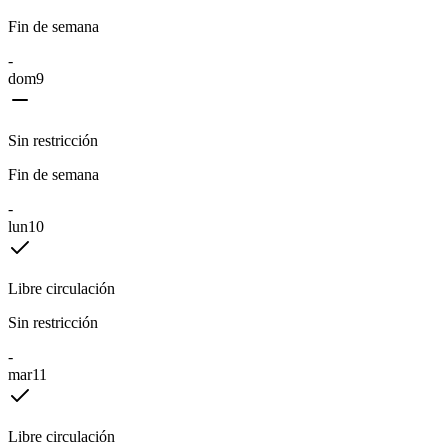
Fin de semana
-
dom
9
Sin restricción
Fin de semana
-
lun
10
Libre circulación
Sin restricción
-
mar
11
Libre circulación